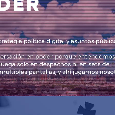
DER
ategia política digital y asuntos públic
ersación en poder, porque entendemo
e juega solo en despachos ni en sets de T
últiples pantallas, y ahí jugamos nosotros.​