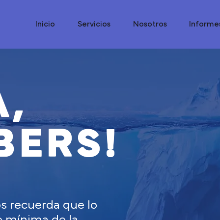
Inicio
Servicios
Nosotros
Informe
A,
BERS!
os recuerda que lo
te mínima de la