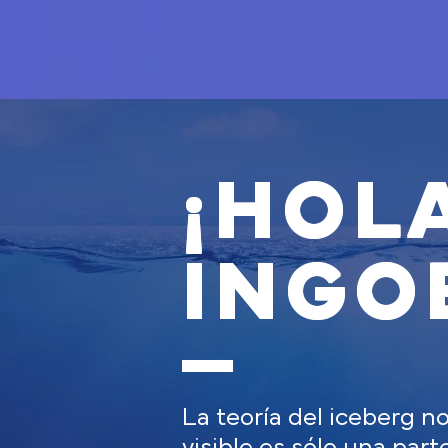
¡HOL
INGO
La teoría del iceberg n
visible es sólo una par