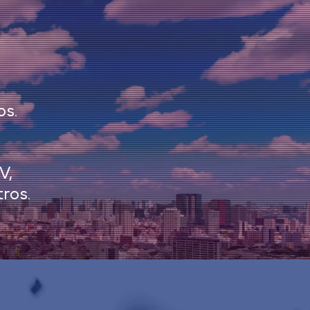
os.
s
V,
​​​​​