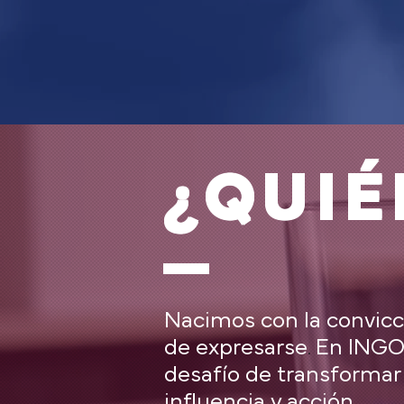
¿QUI
Nacimos con la convicc
de expresarse
​.
En INGOB
desafío de transformar
influencia y acción.